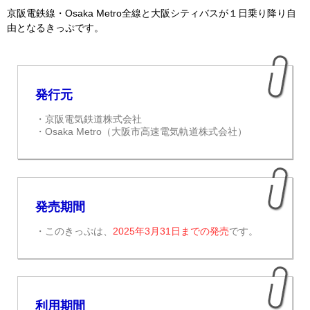
京阪電鉄線・Osaka Metro全線と大阪シティバスが１日乗り降り自
由となるきっぷです。
RECENT
POSTS
発行元
・京阪電気鉄道株式会社
・Osaka Metro（大阪市高速電気軌道株式会社）
発売期間
・このきっぷは、
2025年3月31日までの発売
です。
利用期間