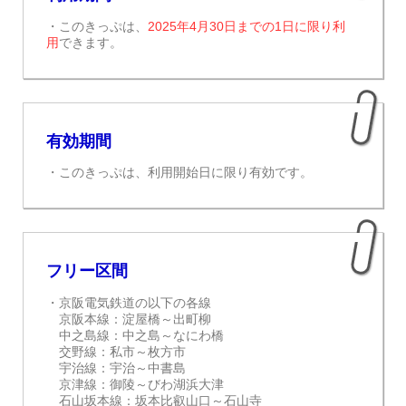
・このきっぷは、
2025年4月30日までの1日に限り利
用
できます。
有効期間
・このきっぷは、利用開始日に限り有効です。
フリー区間
・京阪電気鉄道の以下の各線
京阪本線：淀屋橋～出町柳
中之島線：中之島～なにわ橋
交野線：私市～枚方市
宇治線：宇治～中書島
京津線：御陵～びわ湖浜大津
石山坂本線：坂本比叡山口～石山寺