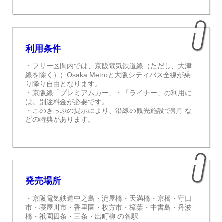
利用条件
・フリー区間内では、京阪電気鉄道線（ただし、大津
線を除く））Osaka Metroと大阪シティバス全線が乗
り降り自由となります。
・京阪線「プレミアムカー」・「ライナー」の利用に
は。別途料金が必要です。
・このきっぷの提示により、沿線の観光施設で割引な
どの特典があります。
発売場所
・京阪電気鉄道
中之島・淀屋橋・天満橋・京橋・守口
市・寝屋川市・香里園・枚方市・樟葉・中書島・丹波
橋・祇園四条・三条・出町柳
の各駅