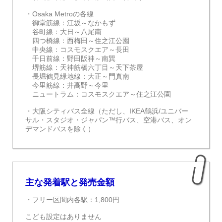
・Osaka Metroの各線
御堂筋線：江坂～なかもず
谷町線：大日～八尾南
四つ橋線：西梅田～住之江公園
中央線：コスモスクエア～長田
千日前線：野田阪神～南巽
堺筋線：天神筋橋六丁目～天下茶屋
長堀鶴見緑地線：大正～門真南
今里筋線：井高野～今里
ニュートラム：コスモスクエア～住之江公園
・大阪シティバス全線（ただし、IKEA鶴浜/ユニバー
サル・スタジオ・ジャパン™行バス、空港バス、オン
デマンドバスを除く）
主な発着駅と発売金額
・フリー区間内各駅：1,800円
こども設定はありません