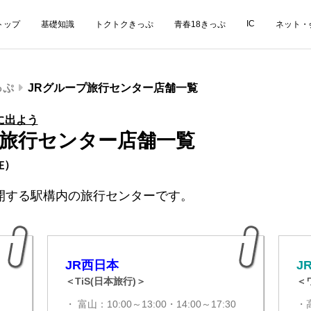
IC
トップ
基礎知識
トクトクきっぷ
青春18きっぷ
ネット・
っぷ
JRグループ旅行センター店舗一覧
に出よう
プ旅行センター店舗一覧
在）
開する駅構内の旅行センターです。
JR西日本
J
＜TiS(日本旅行)＞
＜
・ 富山：10:00～13:00・14:00～17:30
・高