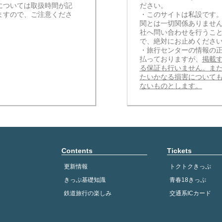
については取扱時間が記
ださい。
ますので、ご注意くださ
・このサイトは私設です
関とは一切関係ありませ
社へ問い合わせを行うこ
で、絶対にお止めくださ
・旅行センターの情報の
払っておりますが、
掲載
る保証も行いません。ま
たいかなる損害について
ないものとします。
Contents
Tickets
更新情報
トクトクきっぷ
きっぷ基礎知識
青春18きっぷ
鉄道旅行の楽しみ
交通系ICカード