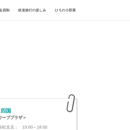
会員制
鉄道旅行の楽しみ
ひろの小部屋
R四国
ワーププラザ＞
松支店： 10:00～18:00