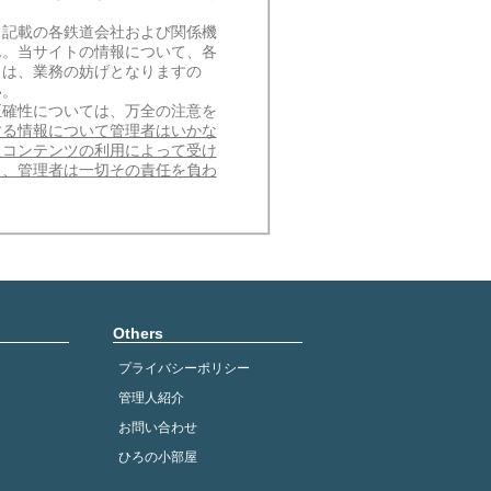
。記載の各鉄道会社および関係機
ん。当サイトの情報について、各
とは、業務の妨げとなりますの
い。
正確性については、万全の注意を
する情報について管理者はいかな
たコンテンツの利用によって受け
も、管理者は一切その責任を負わ
Others
プライバシーポリシー
管理人紹介
お問い合わせ
ひろの小部屋