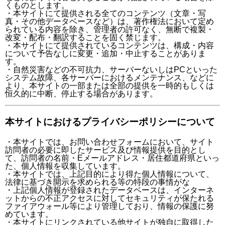
くものとします。
・本サイトにて提供される全てのコンテンツ（文章・写
真・その他データベースなど）は、著作権法において定め
られている内容を除き、管理者の許可なく、無断で複製・
改変・配布・翻訳することを固く禁じます。
・本サイトにて提供されているコンテンツは、構成・内容
について予告なしに変更・追加・中止することがありま
す。
・自然災害などの不可抗力、サーバーないしはPCといった
システム故障、各サーバーにおけるメンテナンス、などに
より、本サイトの一部または全部の提供を一時的もしくは
恒久的に中断、停止する場合があります。
本サイトにおけるプライバシーポリシーについて
・本サイトでは、お問い合わせフォームにおいて、サイト
訪問者の必要に即したサービス及び情報提供を目的とし
て、訪問者の名前・Eメールアドレス・居住都道府県といっ
た、個人情報を収集しています。
・本サイトでは、上記目的により得た個人情報について、
法律に基づき開示を求められる等の特段の事情がな
・上記個人情報が登録されたデータベースは、インターネ
ットからの不正アクセスに対してセキュリティが保たれる
ファイアウォール等により管理しており、情報の保護に努
めています。
・本サイトにリンクされている他サイトが独自に取得した