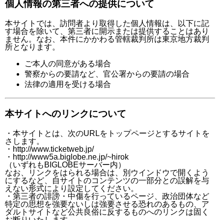
個人情報の第三者への提供について
本サイトでは、訪問者より取得した個人情報は、以下に記
す場合を除いて、第三者に開示または提供することはあり
ません。なお、本件にかかわる管轄裁判所は東京地方裁判
所となります。
ご本人の同意がある場合
警察からの要請など、官公署からの要請の場合
法律の適用を受ける場合
本サイトへのリンクについて
・本サイトとは、次のURLをトップページとするサイトを
さします。
・http://www.ticketweb.jp/
・http://www5a.biglobe.ne.jp/~hirok
（いずれもBIGLOBEサーバー内）
なお、リンクをはられる場合は、別ウインドウで開くよう
にするなど、自サイトのコンテンツの一部分との誤解を与
えない形式により設定してください。
・第三者の誹謗・中傷を行っているページ、政治団体など
特定の思想を強要ないしは強要させる恐れのあるもの、ア
ダルトサイトなど公共良俗に反するものへのリンクは固く
お断りいたします、