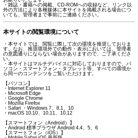
・雑誌・書籍への掲載、CD-ROMへの収録など、リンク以
外の方法により各種媒体に本サイトを掲載される場合につ
いても、管理者まで事前にご連絡ください。
本サイトの閲覧環境について
・本サイトでは、閲覧に際して次の環境を推奨しておりま
す。なお、推奨環境外での動作・表示においては、管理者
の意図通りにならない場合がありますので、ご了承くださ
い。
・本サイトはマルチデバイスに対応しておりますので、パ
ソコン・スマートフォン・タブレット等、すべての環境か
ら同一のコンテンツをご覧いただけます。
【パソコン】
・Internet Explorer 11
・Microsoft Edge
・Google Chrome
・Mozilla Firefox
・Safari ・Windows 7、8.1、10
・macOS 10.10、10.11、10.12
【スマートフォン（Android）】
・Android 標準ブラウザ Android 4.4、5、6
【スマートフォン（iOS）】
・Mobile Safari iOS 最新版