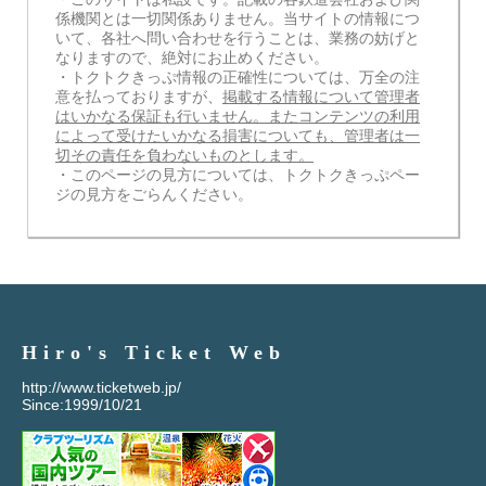
係機関とは一切関係ありません。当サイトの情報につ
いて、各社へ問い合わせを行うことは、業務の妨げと
なりますので、絶対にお止めください。
・トクトクきっぷ情報の正確性については、万全の注
意を払っておりますが、
掲載する情報について管理者
はいかなる保証も行いません。またコンテンツの利用
によって受けたいかなる損害についても、管理者は一
切その責任を負わないものとします。
・このページの見方については、トクトクきっぷペー
ジの見方をごらんください。
Hiro's Ticket Web
http://www.ticketweb.jp/
Since:1999/10/21