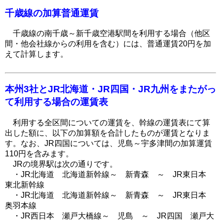
千歳線の加算普通運賃
千歳線の南千歳～新千歳空港駅間を利用する場合（他区
間・他会社線からの利用を含む）には、普通運賃20円を加
えて計算します。
本州3社とJR北海道・JR四国・JR九州をまたがっ
て利用する場合の
運賃表
利用する全区間についての運賃を、幹線の運賃表にて算
出した額に、以下の加算額を合計したものが運賃となりま
す。なお、JR四国については、児島～宇多津間の加算運賃
110円を含みます。
JRの境界駅は次の通りです。
・JR北海道 北海道新幹線～ 新青森 ～ JR東日本
東北新幹線
・JR北海道 北海道新幹線～ 新青森 ～ JR東日本
奥羽本線
・JR西日本 瀬戸大橋線～ 児島 ～ JR四国 瀬戸大