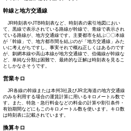
幹線と地方交通線
JR時刻表やJTB時刻表など、時刻表の索引地図におい
て、黒線で表示されている路線が幹線で、青線で表示され
ている路線が、地方交通線です。主要都市を結ぶ〇〇本線
が「幹線」で、地方都市間を結ぶのが「地方交通線」みた
いに考えがちですし、事実それで概ね正しくはあるのです
が、釧網本線や高山本線が地方交通線で、伯備線が幹線な
ど、単純な分類は困難で、最終的な正解は時刻表を見るこ
としかなさそうです。
営業キロ
JR各線の幹線または本州3社及びJR北海道の地方交通線
のみを利用する場合の運賃計算に用いるキロメートル数で
す。また、特急・急行料金などの料金の計算や割引条件・
有効期間などにもこのキロメートル数を使います。キロ数
は時刻表に記載されています。
換算キロ