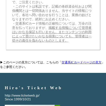
で、ご注意ください。
・このサイトは私設です。記載の各鉄道会社および関
係機関とは一切関係ありません。当サイトの情報につ
いて、各社へ問い合わせを行うことは、業務の妨げと
なりますので、絶対にお止めください。
・交通系ICカード情報の正確性については、万全の注
意を払っておりますが、
掲載する情報について管理者
はいかなる保証も行いません。またコンテンツの利用
によって受けたいかなる損害についても、管理者は一
切その責任を負わないものとします。
▶このページの見方については、こちらの「
交通系ICカードページの見方
」
をご参照ください。
Hiro's Ticket Web
http://www.ticketweb.jp/
Since:1999/10/21