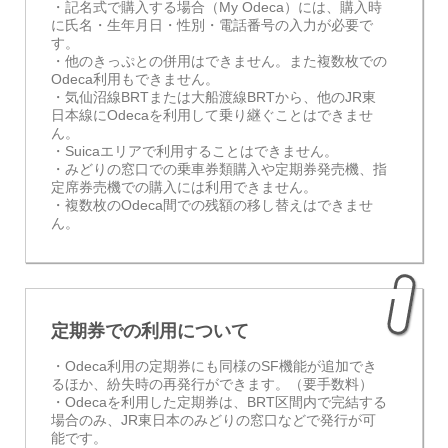
・記名式で購入する場合（My Odeca）には、購入時
に氏名・生年月日・性別・電話番号の入力が必要で
す。
・他のきっぷとの併用はできません。また複数枚での
Odeca利用もできません。
・気仙沼線BRTまたは大船渡線BRTから、他のJR東
日本線にOdecaを利用して乗り継ぐことはできませ
ん。
・Suicaエリアで利用することはできません。
・みどりの窓口での乗車券類購入や定期券発売機、指
定席券売機での購入には利用できません。
・複数枚のOdeca間での残額の移し替えはできませ
ん。
定期券での利用について
・Odeca利用の定期券にも同様のSF機能が追加でき
るほか、紛失時の再発行ができます。（要手数料）
・Odecaを利用した定期券は、BRT区間内で完結する
場合のみ、JR東日本のみどりの窓口などで発行が可
能です。