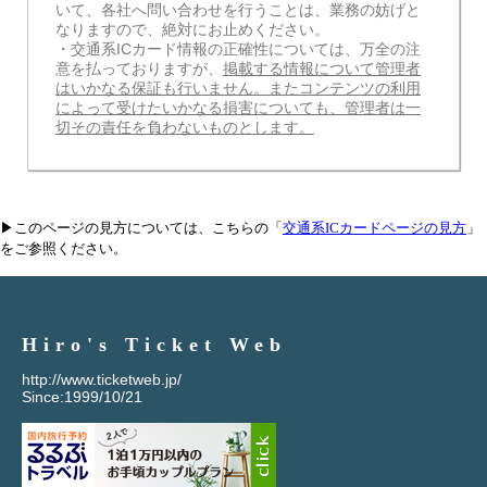
いて、各社へ問い合わせを行うことは、業務の妨げと
なりますので、絶対にお止めください。
・交通系ICカード情報の正確性については、万全の注
意を払っておりますが、
掲載する情報について管理者
はいかなる保証も行いません。またコンテンツの利用
によって受けたいかなる損害についても、管理者は一
切その責任を負わないものとします。
▶このページの見方については、こちらの「
交通系ICカードページの見方
」
をご参照ください。
Hiro's Ticket Web
http://www.ticketweb.jp/
Since:1999/10/21