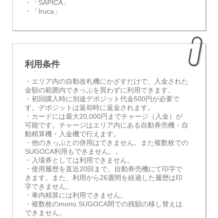
・「SAPICA」
・「Iruca」
利用条件
・エリア内の自動改札機にかざすだけで、入金された
金額の範囲内できっぷを買わずに利用できます。
・初回購入時に別途デポジット代金500円が必要で
す。デポジットは返却時に返金されます。
・カードには最大20,000円までチャージ（入金）が
可能です。チャージはエリア内にある自動券売機・自
動精算機・入金機で行えます。
・他のきっぷとの併用はできません。また複数枚での
SUGOCA利用もできません。。
・入場券としては利用できません。
・使用履歴を直近20回まで、自動券売機にて印字で
きます。また、利用から26週間を経過した履歴は印
字できません。
・車内精算には利用できません。
・複数枚のmono SUGOCA間での残額の移し替えは
できません。